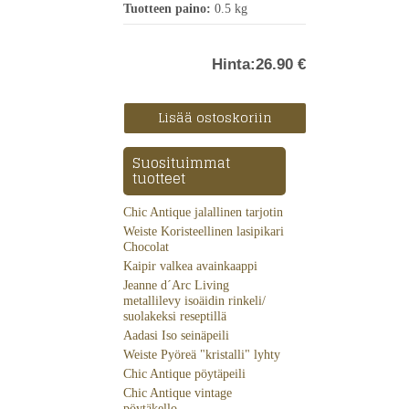
Tuotteen paino:
0.5 kg
Hinta:
26.90 €
Suosituimmat
tuotteet
Chic Antique jalallinen tarjotin
Weiste Koristeellinen lasipikari
Chocolat
Kaipir valkea avainkaappi
Jeanne d´Arc Living
metallilevy isoäidin rinkeli/
suolakeksi reseptillä
Aadasi Iso seinäpeili
Weiste Pyöreä "kristalli" lyhty
Chic Antique pöytäpeili
Chic Antique vintage
pöytäkello