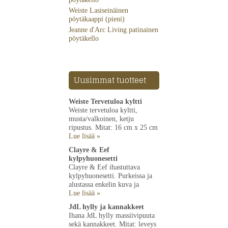
Weiste Lasiseinäinen
pöytäkaappi (pieni)
Jeanne d'Arc Living patinainen
pöytäkello
Uusimmat tuotteet
Weiste Tervetuloa kyltti
Weiste tervetuloa kyltti,
musta/valkoinen, ketju
ripustus. Mitat: 16 cm x 25 cm
Lue lisää »
Clayre & Eef
kylpyhuonesetti
Clayre & Eef ihastuttava
kylpyhuonesetti. Purkeissa ja
alustassa enkelin kuva ja
Lue lisää »
JdL hylly ja kannakkeet
Ihana JdL hylly massiivipuuta
sekä kannakkeet. Mitat: leveys