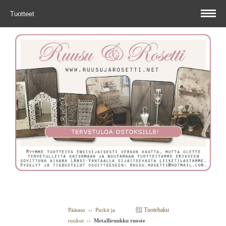
Tuotteet
Tuotehaku
Päätaso
››
Purkit ja
ruukut
››
Metalliruukku ruoste