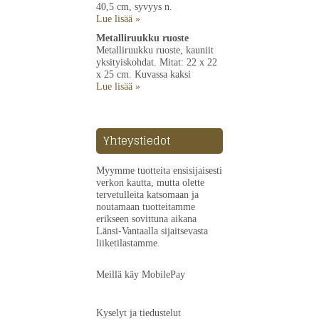
40,5 cm, syvyys n.
Lue lisää »
Metalliruukku ruoste
Metalliruukku ruoste, kauniit
yksityiskohdat. Mitat: 22 x 22
x 25 cm. Kuvassa kaksi
Lue lisää »
Yhteystiedot
Myymme tuotteita ensisijaisesti
verkon kautta, mutta olette
tervetulleita katsomaan ja
noutamaan tuotteitamme
erikseen sovittuna aikana
Länsi-Vantaalla sijaitsevasta
liiketilastamme.
Meillä käy MobilePay
Kyselyt ja tiedustelut