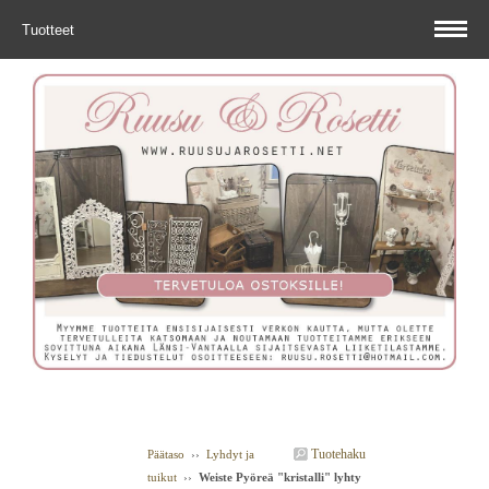
Tuotteet
Tuotehaku
Päätaso
››
Lyhdyt ja
tuikut
››
Weiste Pyöreä "kristalli" lyhty