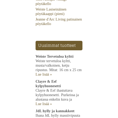
pöytäkello
Weiste Lasiseinäinen
pöytäkaappi (pieni)
Jeanne d'Arc Living patinainen
pöytäkello
Uusimmat tuotteet
Weiste Tervetuloa kyltti
Weiste tervetuloa kyltti,
musta/valkoinen, ketju
ripustus. Mitat: 16 cm x 25 cm
Lue lisää »
Clayre & Eef
kylpyhuonesetti
Clayre & Eef ihastuttava
kylpyhuonesetti. Purkeissa ja
alustassa enkelin kuva ja
Lue lisää »
JdL hylly ja kannakkeet
Ihana JdL hylly massiivipuuta