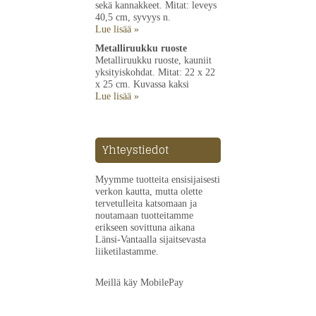
sekä kannakkeet. Mitat: leveys
40,5 cm, syvyys n.
Lue lisää »
Metalliruukku ruoste
Metalliruukku ruoste, kauniit
yksityiskohdat. Mitat: 22 x 22
x 25 cm. Kuvassa kaksi
Lue lisää »
Yhteystiedot
Myymme tuotteita ensisijaisesti
verkon kautta, mutta olette
tervetulleita katsomaan ja
noutamaan tuotteitamme
erikseen sovittuna aikana
Länsi-Vantaalla sijaitsevasta
liiketilastamme.
Meillä käy MobilePay