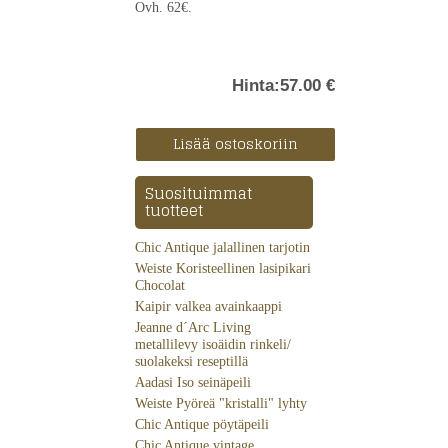
Ovh. 62€.
Hinta:
57.00 €
Suosituimmat
tuotteet
Chic Antique jalallinen tarjotin
Weiste Koristeellinen lasipikari
Chocolat
Kaipir valkea avainkaappi
Jeanne d´Arc Living
metallilevy isoäidin rinkeli/
suolakeksi reseptillä
Aadasi Iso seinäpeili
Weiste Pyöreä "kristalli" lyhty
Chic Antique pöytäpeili
Chic Antique vintage